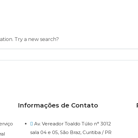
o result fou
e
Segmentos
Abrir Empresa
Migrar Empresa
P
cation. Try a new search?
Informações de Contato
erviço
Av. Vereador Toaldo Túlio n° 3012
sala 04 e 05, São Braz, Curitiba / PR
al