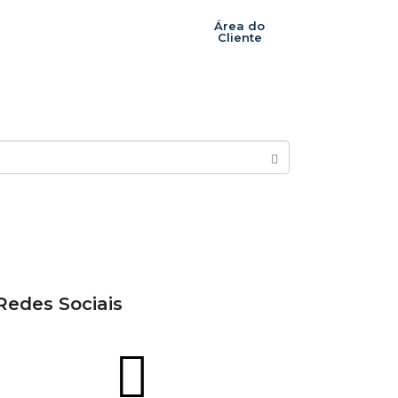
Área do
nd!
lanos
Blog
Contato
Cliente
Redes Sociais